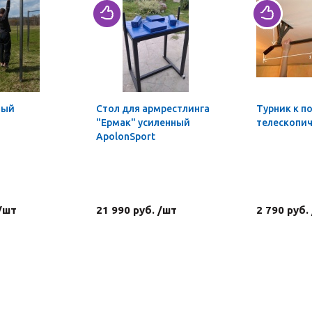
ный
Стол для армрестлинга
Турник к п
"Ермак" усиленный
телескопи
ApolonSport
 /шт
21 990 руб. /шт
2 790 руб.