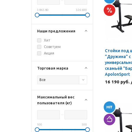
3 865.80
326 690
Наши предложения
Хит
Советуем
Стойки под 
Акция
"Дружина" с
универсальн
Торговая марка
скамьёй "Ба
ApolonSport
Все
16 190 руб.
Максимальный вес
пользователя (кг)
100
500