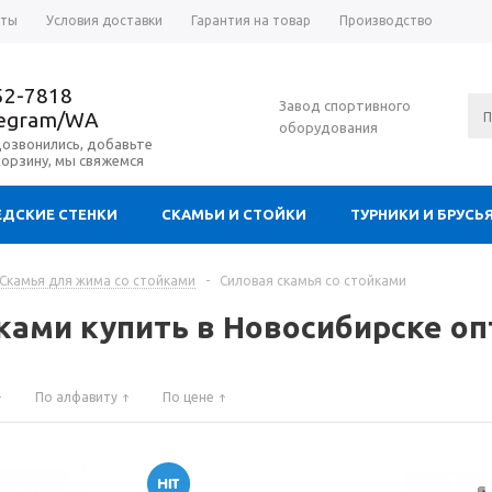
аты
Условия доставки
Гарантия на товар
Производство
52-7818
Завод спортивного
legram/WA
оборудования
дозвонились, добавьте
корзину, мы свяжемся
ДСКИЕ СТЕНКИ
СКАМЬИ И СТОЙКИ
ТУРНИКИ И БРУСЬ
Скамья для жима со стойками
-
Силовая скамья со стойками
йками купить в Новосибирске о
По алфавиту
По цене