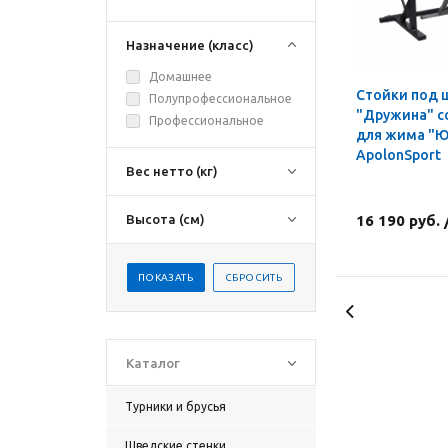
Назначение (класс)
Домашнее
Стойки под 
Полупрофессиональное
"Дружина" с
Профессиональное
для жима "Ю
ApolonSport
Вес нетто (кг)
Высота (см)
16 190 руб.
Каталог
Турники и брусья
Шведские стенки