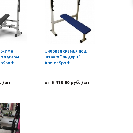
я жима
Силовая скамья под
под углом
штангу "Лидер 1"
onSport
ApolonSport
. /шт
от 6 415.80 руб. /шт