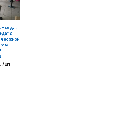
амья для
еда" с
ля ножной
й
t
. /шт