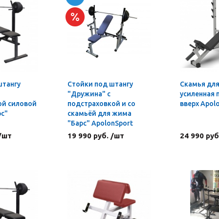
штангу
Стойки под штангу
Скамья дл
"Дружина" с
усиленная 
ой силовой
подстраховкой и со
вверх Apol
рс"
скамьёй для жима
"Барс" ApolonSport
 /шт
19 990 руб. /шт
24 990 руб