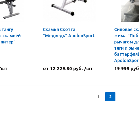
штангу
Скамья Скотта
Силовая ск
о скамьёй
"Медведь" ApolonSport
жима "Поб
питер"
рычагом д
тяги и рычагом
баттерфля
ApolonSpor
 /шт
от 12 229.80 руб. /шт
19 999 руб
1
2