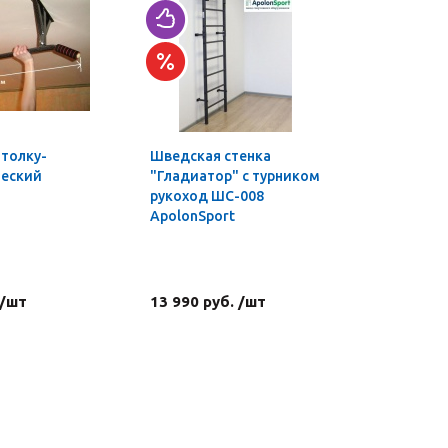
отолку-
Шведская стенка
Шведская
ческий
"Гладиатор" с турником
"Гладиат
рукоход ШС-008
комплект
ApolonSport
турником
ШС-007 A
 /шт
13 990 руб. /шт
22 390 р