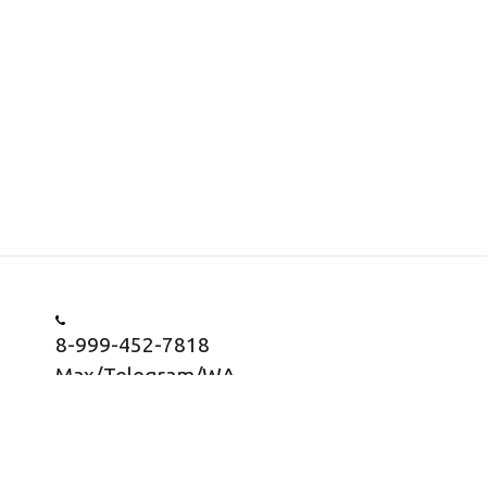
8-999-452-7818
Max/Telegram/WA
Заказать звонок