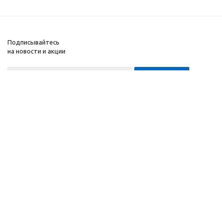
Подписывайтесь
на новости и акции
8-999-452-7818 Max/Telegram/WA
2010 - 2026 ©
Завод
Компания
спортивного
Информация
оборудования
Помощь
"ApolonSport"
.
Запрещается
копирование,
распространение
(в том
числе путем
копирования на другие
сайты и ресурсы в