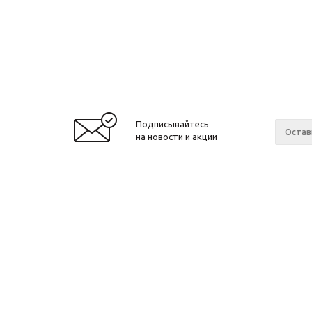
Подписывайтесь
на новости и акции
2010 - 2026 ©
Завод спортивного
Компан
оборудования "ApolonSport"
.
О компа
Запрещается копирование, распространение
Новости
(в том числе путем копирования на другие
сайты и ресурсы в Интернете) или любое
Сотрудн
иное использование информации без
Ваканси
согласия администрации сайта!
Произво