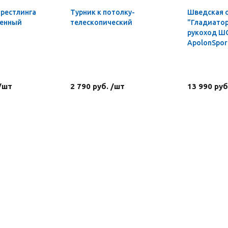
мрестлинга
Турник к потолку-
Шведская 
ленный
телескопический
"Гладиатор
рукоход Ш
ApolonSpor
 /шт
2 790 руб. /шт
13 990 руб