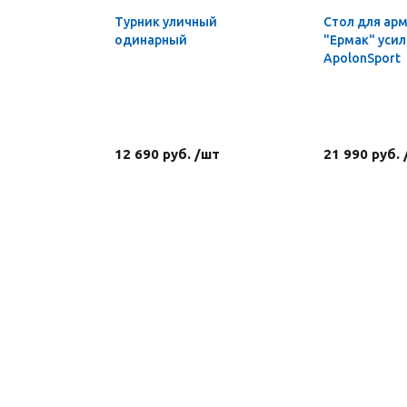
Турник уличный
Стол для ар
одинарный
"Ермак" уси
ApolonSport
12 690 руб. /шт
21 990 руб.