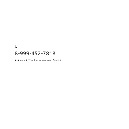
8-999-452-7818
Max/Telegram/WA
Заказать звонок
Информация о товарах представлена в
информационных целях, носит информационный
характер и не является публичной офертой согласно
статьи 437 ГК РФ, пункт 2.