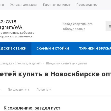
аты
Условия доставки
Гарантия на товар
Производство
52-7818
Завод спортивного
legram/WA
оборудования
дозвонились, добавьте
корзину, мы свяжемся
ДСКИЕ СТЕНКИ
СКАМЬИ И СТОЙКИ
ТУРНИКИ И БРУСЬ
Шведская стенка для детей
-
Шведская стенка для детей
етей купить в Новосибирске о
По алфавиту
По цене
К сожалению, раздел пуст