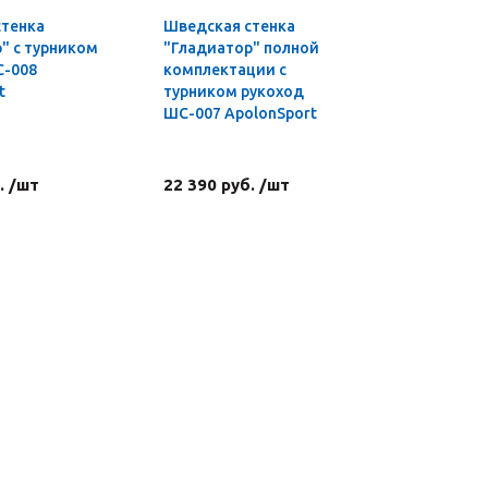
стенка
Шведская стенка
Турник-б
" с турником
"Гладиатор" полной
профи 3 в
С-008
комплектации с
t
турником рукоход
ШС-007 ApolonSport
. /шт
22 390 руб. /шт
4 590 ру