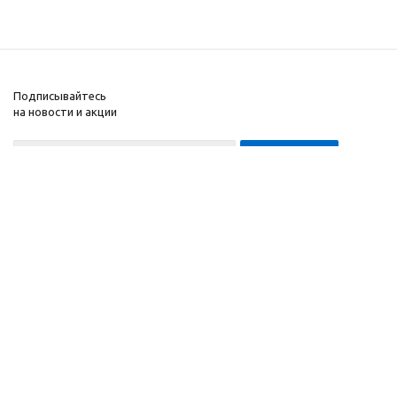
Подписывайтесь
на новости и акции
8-999-452-7818 Max/Telegram/WA
2010 - 2026 ©
Завод
Компания
спортивного
Информация
оборудования
Помощь
"ApolonSport"
.
Запрещается
копирование,
распространение
(в том
числе путем
копирования на другие