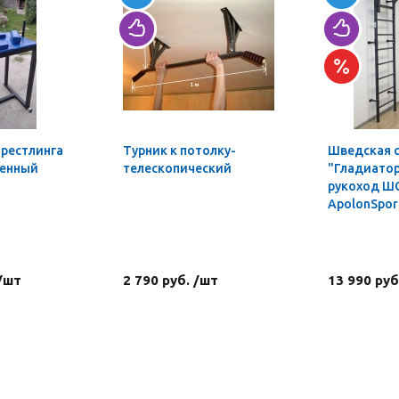
мрестлинга
Турник к потолку-
Шведская 
ленный
телескопический
"Гладиатор
рукоход Ш
ApolonSpor
 /шт
2 790 руб. /шт
13 990 руб