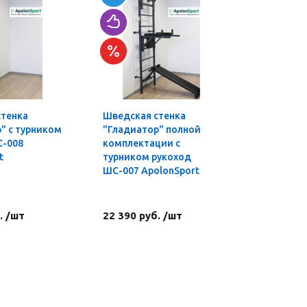
стенка
Шведская стенка
Турник-б
" с турником
"Гладиатор" полной
профи 3 в
С-008
комплектации с
t
турником рукоход
ШС-007 ApolonSport
. /шт
22 390 руб. /шт
4 590 ру