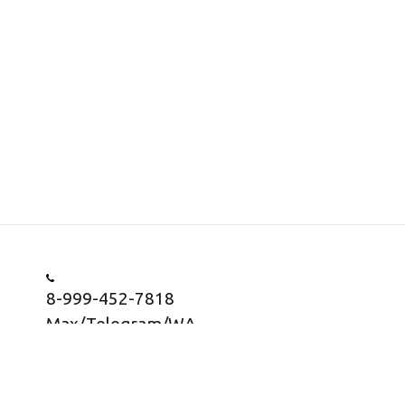
8-999-452-7818
Max/Telegram/WA
Заказать звонок