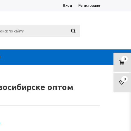
Вход
Регистрация
Я
0
0
восибирске оптом
)