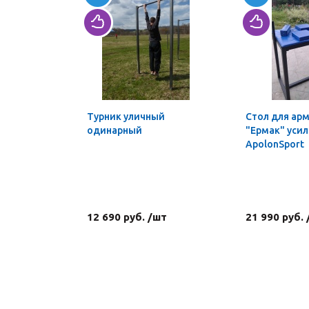
Турник уличный
Стол для ар
одинарный
"Ермак" уси
ApolonSport
12 690 руб. /шт
21 990 руб.