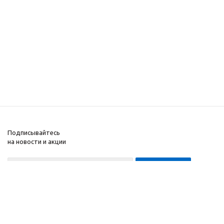
Подписывайтесь
на новости и акции
8-999-452-7818 Max/Telegram/WA