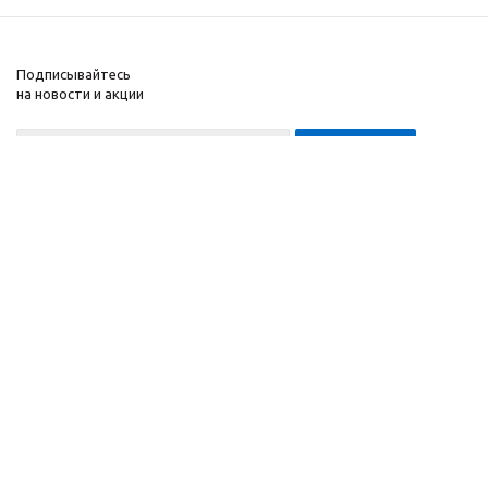
Подписывайтесь
на новости и акции
8-999-452-7818 Max/Telegram/WA
2010 - 2026 ©
Завод
Компания
спортивного
Информация
оборудования
Помощь
"ApolonSport"
.
Запрещается
копирование,
распространение
(в том
числе путем
копирования на другие
сайты и ресурсы в
Интернете) или любое