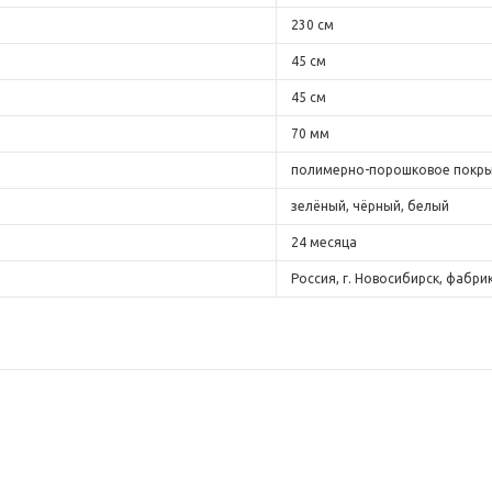
230 см
45 см
45 см
70 мм
полимерно-порошковое покр
зелёный, чёрный, белый
24 месяца
Россия, г. Новосибирск, фабрик