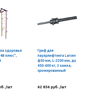
ла здоровья
Гриф для
Мини-сте
4В плюс",
пауэрлифтинга Larsen
Sculpture
й
ф50 мм, L-2200 мм, до
EZ
450-600 кг, 2 замка,
хромированный
уб. /шт
62 856 руб. /шт
3 876 ру