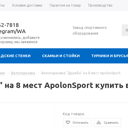
аты
Условия доставки
Гарантия на товар
Производство
52-7818
Завод спортивного
legram/WA
оборудования
дозвонились, добавьте
корзину, мы свяжемся
ДСКИЕ СТЕНКИ
СКАМЬИ И СТОЙКИ
ТУРНИКИ И БРУСЬ
ния
-
Велопарковка
-
Велопарковка "Дружба" на 8 мест ApolonSport
на 8 мест ApolonSport купить
Код товара:
Отложить
Сравнить