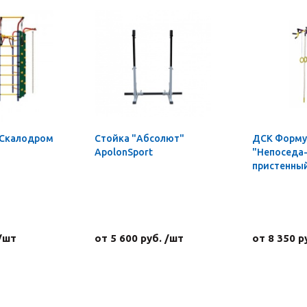
 Скалодром
Стойка "Абсолют"
ДСК Форму
ApolonSport
"Непоседа-
пристенны
 /шт
от 5 600 руб. /шт
от 8 350 р