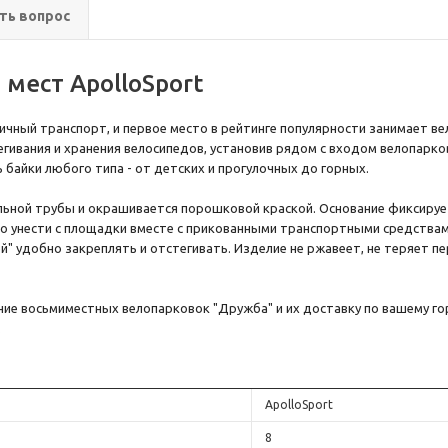
ть вопрос
 мест ApolloSport
чный транспорт, и первое место в рейтинге популярности занимает ве
ивания и хранения велосипедов, установив рядом с входом велопарков
 байки любого типа - от детских и прогулочных до горных.
льной трубы и окрашивается порошковой краской. Основание фиксиру
о унести с площадки вместе с прикованными транспортными средства
й" удобно закреплять и отстегивать. Изделие не ржавеет, не теряет п
ние восьмиместных велопарковок "Дружба" и их доставку по вашему г
.
ApolloSport
8