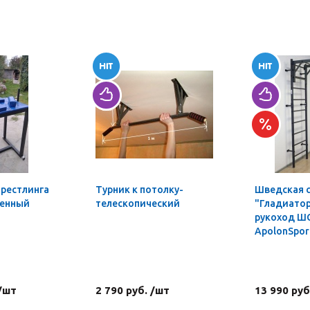
мрестлинга
Турник к потолку-
Шведская 
ленный
телескопический
"Гладиатор
рукоход Ш
ApolonSpor
 /шт
2 790 руб. /шт
13 990 руб