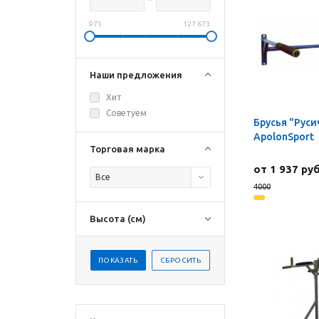
975
127 673
Наши предложения
Хит
Советуем
Брусья "Руси
ApolonSport
Торговая марка
от 1 937 руб
Все
4000
Высота (см)