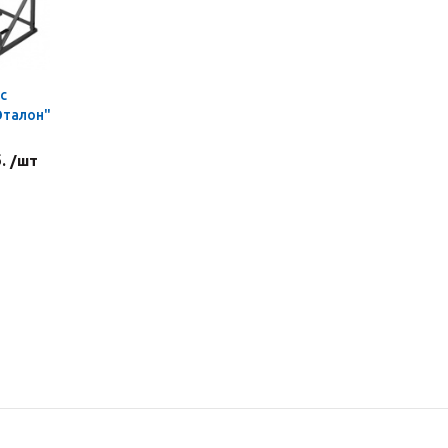
с
Эталон"
. /шт