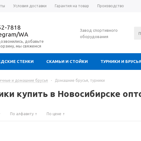
аты
Условия доставки
Гарантия на товар
Производство
52-7818
Завод спортивного
legram/WA
оборудования
дозвонились, добавьте
корзину, мы свяжемся
ДСКИЕ СТЕНКИ
СКАМЬИ И СТОЙКИ
ТУРНИКИ И БРУСЬ
ичные и домашние брусья
-
Домашние брусья, турники
ики купить в Новосибирске опт
По алфавиту
По цене