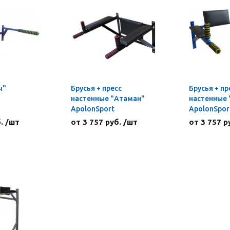
ч"
Брусья + пресс
Брусья + пр
настенные "Атаман"
настенные 
ApolonSport
ApolonSpor
. /шт
от 3 757 руб. /шт
от 3 757 р