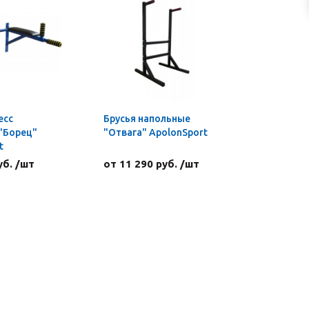
есс
Брусья напольные
"Борец"
"Отвага" ApolonSport
t
уб. /шт
от 11 290 руб. /шт