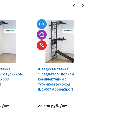
стенка
Шведская стенка
Турник-б
" с турником
"Гладиатор" полной
профи 3 в
С-008
комплектации с
t
турником рукоход
ШС-007 ApolonSport
. /шт
22 390 руб. /шт
4 590 ру