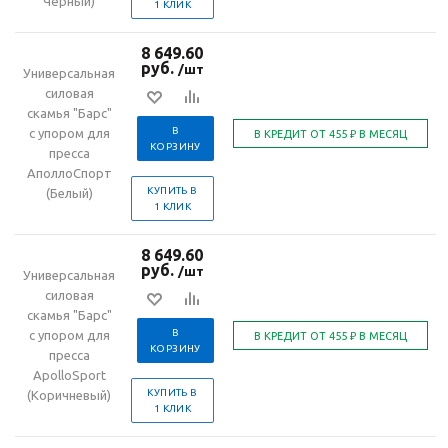
Чёрный)
1 КЛИК
8 649.60
руб.
/шт
Универсальная
силовая
скамья "Барс"
В
с упором для
КОРЗИНУ
пресса
АполлоСпорт
КУПИТЬ В
(Белый)
1 КЛИК
8 649.60
руб.
/шт
Универсальная
силовая
скамья "Барс"
В
с упором для
КОРЗИНУ
пресса
ApolloSport
КУПИТЬ В
(Коричневый)
1 КЛИК