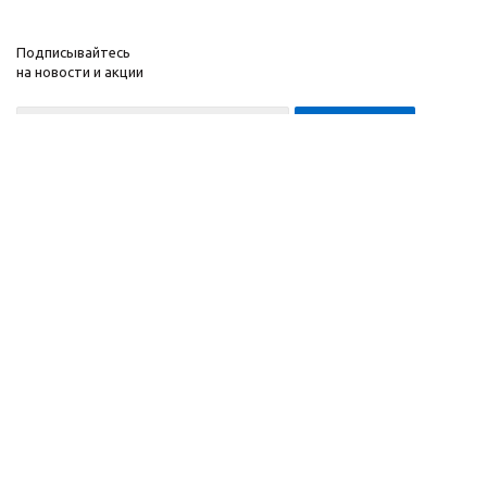
Подписывайтесь
на новости и акции
8-999-452-7818 Max/Telegram/WA
2010 - 2026 ©
Завод
Компания
спортивного
Информация
оборудования
Помощь
"ApolonSport"
.
Запрещается
копирование,
распространение
(в том
числе путем
копирования на другие
сайты и ресурсы в
Интернете) или любое
иное использование