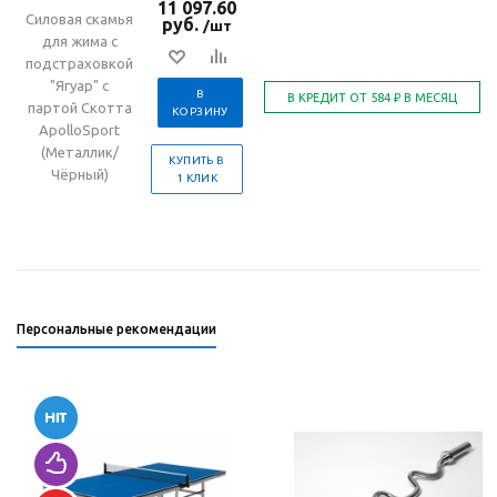
11 097.60
Силовая скамья
руб.
/шт
для жима с
подстраховкой
"Ягуар" с
В
партой Скотта
КОРЗИНУ
ApolloSport
(Металлик/
КУПИТЬ В
Чёрный)
1 КЛИК
Персональные рекомендации