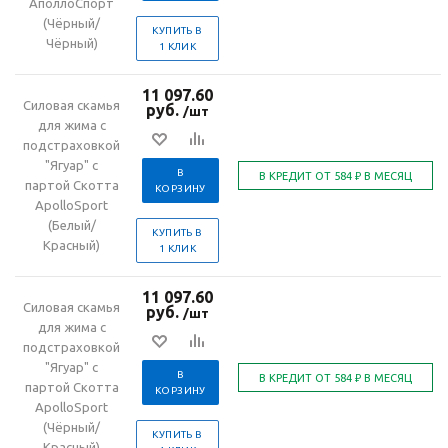
АполлоСпорт
(Чёрный/
КУПИТЬ В
Чёрный)
1 КЛИК
11 097.60
Силовая скамья
руб.
/шт
для жима с
подстраховкой
"Ягуар" с
В
партой Скотта
КОРЗИНУ
ApolloSport
(Белый/
КУПИТЬ В
Красный)
1 КЛИК
11 097.60
Силовая скамья
руб.
/шт
для жима с
подстраховкой
"Ягуар" с
В
партой Скотта
КОРЗИНУ
ApolloSport
(Чёрный/
КУПИТЬ В
Красный)