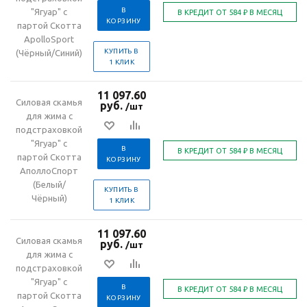
В
"Ягуар" с
КОРЗИНУ
партой Скотта
ApolloSport
КУПИТЬ В
(Чёрный/Синий)
1 КЛИК
11 097.60
Силовая скамья
руб.
/шт
для жима с
подстраховкой
"Ягуар" с
В
партой Скотта
КОРЗИНУ
АполлоСпорт
(Белый/
КУПИТЬ В
Чёрный)
1 КЛИК
11 097.60
Силовая скамья
руб.
/шт
для жима с
подстраховкой
"Ягуар" с
В
партой Скотта
КОРЗИНУ