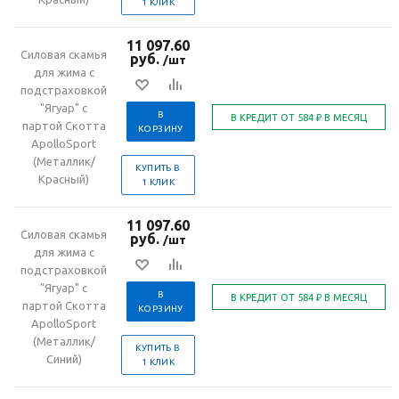
1 КЛИК
11 097.60
Силовая скамья
руб.
/шт
для жима с
подстраховкой
"Ягуар" с
В
партой Скотта
КОРЗИНУ
ApolloSport
(Металлик/
КУПИТЬ В
Красный)
1 КЛИК
11 097.60
Силовая скамья
руб.
/шт
для жима с
подстраховкой
"Ягуар" с
В
партой Скотта
КОРЗИНУ
ApolloSport
(Металлик/
КУПИТЬ В
Синий)
1 КЛИК