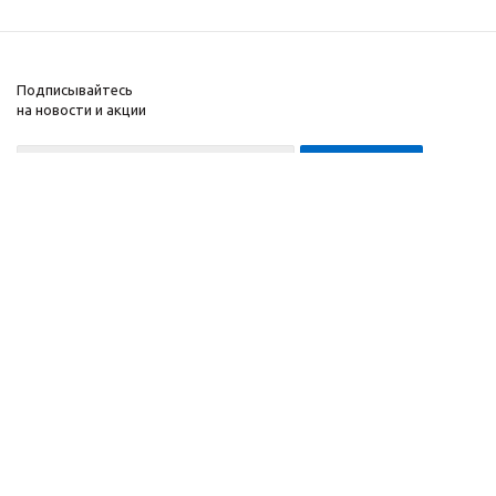
Подписывайтесь
на новости и акции
8-999-452-7818 Max/Telegram/WA
2010 - 2026 ©
Завод
Компания
спортивного
Информация
оборудования
Помощь
"ApolonSport"
.
Запрещается
копирование,
распространение
(в том
числе путем
копирования на другие
сайты и ресурсы в
Интернете) или любое